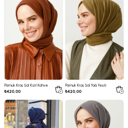
Pamuk Kraş Şal Kızıl Kahve
Pamuk Kraş Şal Yağ Yeşili
₺420,00
₺420,00