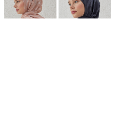
Şeftali Tüyü Balıksırtı Desen Şal
Antrasit Balıksırtı Desen Şal
₺400,00
₺400,00