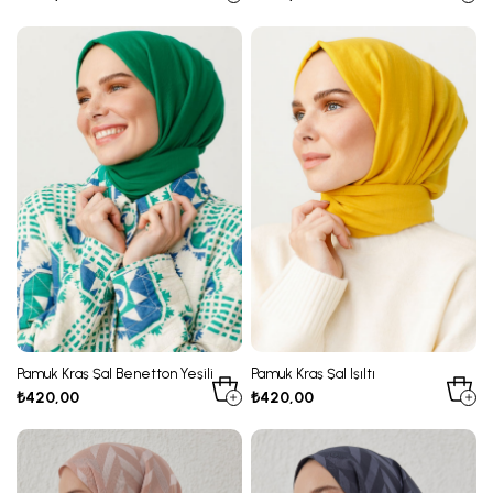
Pamuk Kraş Şal Benetton Yeşili
Pamuk Kraş Şal Işıltı
₺420,00
₺420,00