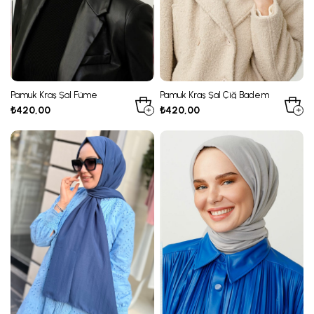
Pamuk Kraş Şal Füme
Pamuk Kraş Şal Çiğ Badem
₺420,00
₺420,00