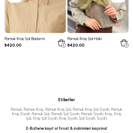
Pamuk Kraş Şal Bademi
Pamuk Kraş Şal Haki
P
₺420,00
₺420,00
₺
Etiketler
Pamuk
,
Pamuk Kraş
,
Pamuk Kraş Şal
,
Pamuk Kraş Şal Siyah
,
Pamuk
Kraş Siyah
,
Pamuk Şal
,
Pamuk Şal Siyah
,
Pamuk Siyah
,
Kraş
,
Kraş
Şal
,
Kraş Şal Siyah
,
Kraş Siyah
,
Şal Siyah
,
Siyah
,
E-Bültene kayıt ol fırsat & indirimleri kaçırma!