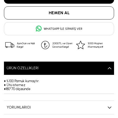
WHATSAPP İLE SIPARIŞ VER
Aynı Gün ve Hızlı
2000TL ve Üzeri
%100 Müşteri
Kargo!
Ücretsiz Kargo!
Memnuniyeti!
ÜRÜN ÖZELLIKLERI
♦ % 100 Pamuk kumaştır.
♦ Ütü istemez
♦180*70 ölçüsünde
YORUMLAR
(0)