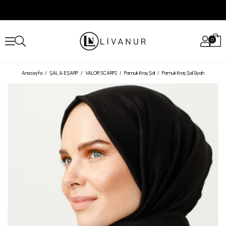
0
Anasayfa
ŞAL & EŞARP
VALOR SCARFS
Pamuk Kraş Şal
Pamuk Kraş Şal Siyah