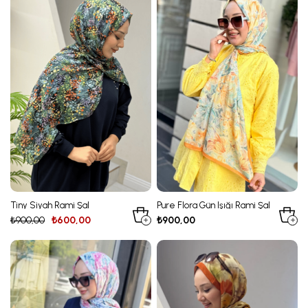
Tiny Siyah Rami Şal
Pure Flora Gün Işığı Rami Şal
₺900,00
₺600,00
₺900,00