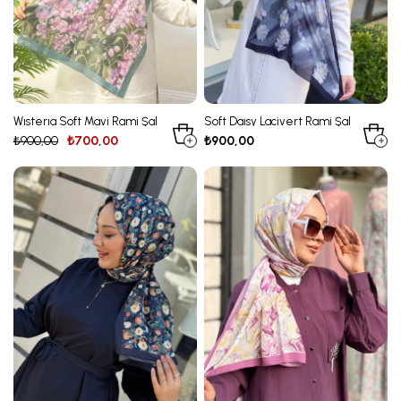
Wısterıa Soft Mavi Rami Şal
Soft Daısy Lacivert Rami Şal
₺900,00
₺700,00
₺900,00