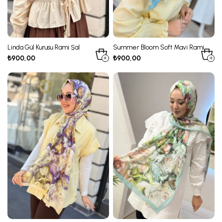
Linda Gül Kurusu Rami Şal
Summer Bloom Soft Mavi Rami
Şal
₺900,00
₺900,00