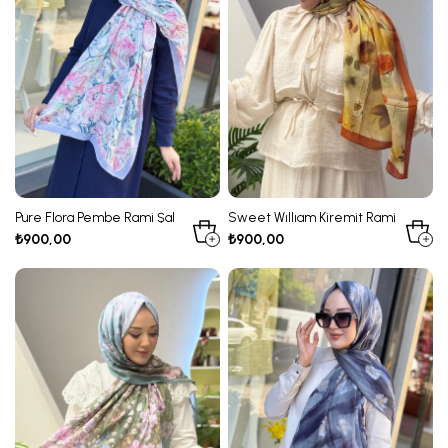
Pure Flora Pembe Rami Şal
Sweet Wıllıam Kiremit Rami
Şal
₺900,00
₺900,00