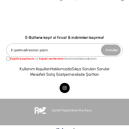
E-Bültene kayıt ol fırsat & indirimleri kaçırma!
Gönder
Üyelik koşullarını
ve
kişisel verilerimin
korunmasını kabul ediyorum.
Kullanım Koşulları
Hakkımızda
Sıkça Sorulan Sorular
Mesafeli Satış Sözlşemesi
İade Şartları
Dijital Pazarlama Merkezi