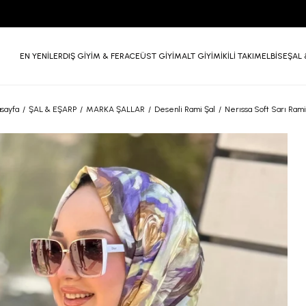
EN YENİLER
DIŞ GİYİM & FERACE
ÜST GİYİM
ALT GİYİM
İKİLİ TAKIM
ELBİSE
ŞAL 
sayfa
ŞAL & EŞARP
MARKA ŞALLAR
Desenli Rami Şal
Nerıssa Soft Sarı Rami