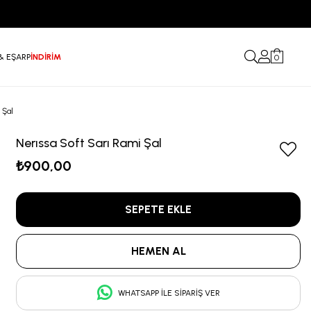
& EŞARP
İNDİRİM
0
 Şal
Nerıssa Soft Sarı Rami Şal
₺900,00
WHATSAPP İLE SIPARIŞ VER