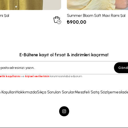
mi Şal
Summer Bloom Soft Mavi Rami Şal
₺900,00
E-Bültene kayıt ol fırsat & indirimleri kaçırma!
Gönd
elik koşullarını
ve
kişisel verilerimin
korunmasını kabul ediyorum.
 Koşulları
Hakkımızda
Sıkça Sorulan Sorular
Mesafeli Satış Sözlşemesi
İade