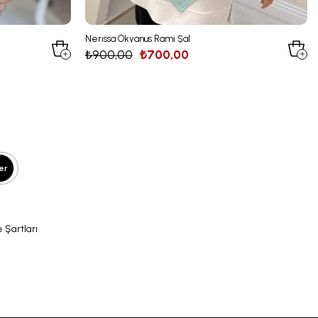
Nerıssa Okyanus Rami Şal
₺900,00
₺700,00
er
 Şartları