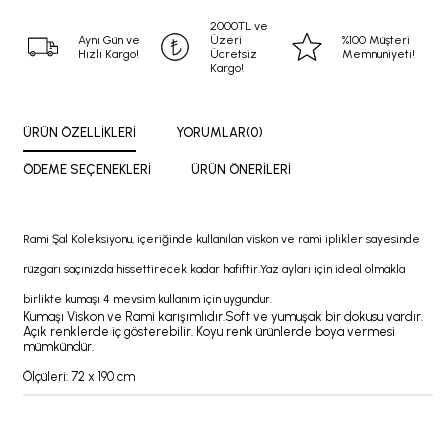
2000TL ve
Aynı Gün ve
Üzeri
%100 Müşteri
Hızlı Kargo!
Ücretsiz
Memnuniyeti!
Kargo!
ÜRÜN ÖZELLIKLERI
YORUMLAR
(0)
ÖDEME SEÇENEKLERI
ÜRÜN ÖNERILERI
Rami Şal Koleksiyonu, içeriğinde kullanılan viskon ve rami iplikler sayesinde
rüzgarı saçınızda hissettirecek kadar hafiftir.Yaz ayları için ideal olmakla
birlikte kumaşı 4 mevsim kullanım için uygundur.
Kumaşı Viskon ve Rami karışımlıdır.Soft ve yumuşak bir dokusu vardır.
Açık renklerde iç gösterebilir. Koyu renk ürünlerde boya vermesi
mümkündür.
Ölçüleri: 72 x 190 cm