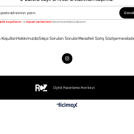
Gönd
elik koşullarını
ve
kişisel verilerimin
korunmasını kabul ediyorum.
 Koşulları
Hakkımızda
Sıkça Sorulan Sorular
Mesafeli Satış Sözlşemesi
İade
Dijital Pazarlama Merkezi