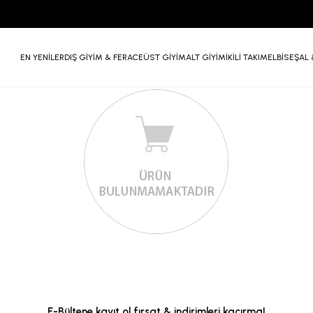
EN YENİLER
DIŞ GİYİM & FERACE
ÜST GİYİM
ALT GİYİM
İKİLİ TAKIM
ELBİSE
ŞAL 
E-Bültene kayıt ol fırsat & indirimleri kaçırma!