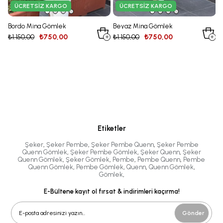
ÜCRETSIZ KARGO
ÜCRETSIZ KARGO
Bordo Mina Gömlek
Beyaz Mina Gömlek
M
₺1.150,00
₺750,00
₺1.150,00
₺750,00
₺
Etiketler
Şeker
,
Şeker Pembe
,
Şeker Pembe Quenn
,
Şeker Pembe
Quenn Gömlek
,
Şeker Pembe Gömlek
,
Şeker Quenn
,
Şeker
Quenn Gömlek
,
Şeker Gömlek
,
Pembe
,
Pembe Quenn
,
Pembe
Quenn Gömlek
,
Pembe Gömlek
,
Quenn
,
Quenn Gömlek
,
Gömlek
,
E-Bültene kayıt ol fırsat & indirimleri kaçırma!
Gönder