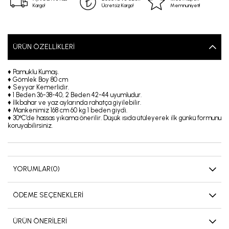
Kargo!
Ücretsiz Kargo!
Memnuniyeti!
ÜRÜN ÖZELLIKLERI
♦ Pamuklu Kumaş.
♦ Gömlek Boy 80 cm
♦ Seyyar Kemerlidir.
♦ 1 Beden 36-38-40, 2 Beden 42-44 uyumludur.
♦ İlkbahar ve yaz aylarında rahatça giyilebilir.
♦ Mankenimiz 168 cm 60 kg 1 beden giydi.
♦ 30°C’de hassas yıkama önerilir. Düşük ısıda ütüleyerek ilk günkü formunu
koruyabilirsiniz.
YORUMLAR
(0)
ÖDEME SEÇENEKLERI
ÜRÜN ÖNERILERI