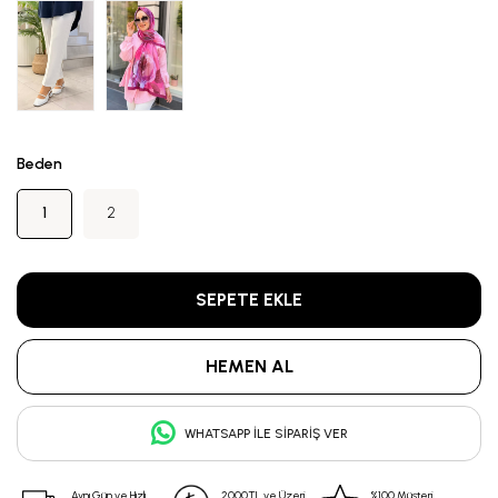
Beden
1
2
WHATSAPP İLE SIPARIŞ VER
Aynı Gün ve Hızlı
2000TL ve Üzeri
%100 Müşteri