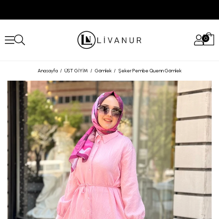
0
Anasayfa
ÜST GİYİM
Gömlek
Şeker Pembe Quenn Gömlek