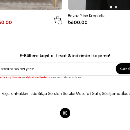
Beyaz Pilise Krep İçlik
50,00
₺600,00
E-Bültene kayıt ol fırsat & indirimleri kaçırma!
Gönd
elik koşullarını
ve
kişisel verilerimin
korunmasını kabul ediyorum.
 Koşulları
Hakkımızda
Sıkça Sorulan Sorular
Mesafeli Satış Sözlşemesi
İade