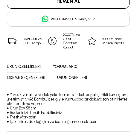
WHATSAPP İLE SIPARIŞ VER
2000TL ve
Aynı Gün ve
Üzeri
%100 Müşteri
Hızlı Kargo!
Ücretsiz
Memnuniyeti!
Kargo!
ÜRÜN ÖZELLIKLERI
YORUMLAR
(0)
ÖDEME SEÇENEKLERI
ÜRÜN ÖNERILERI
♦ Yüksek yakalı, yuvarlak yaka formlu, sıfır kol, doğal içerikli kumaştan
üretilmiştir. %96 Bambu, içeriğiyle yumuşacık bir dokuya sahiptir. Nefes
alır, terletme yapmaz.
♦ Ürün Boy 58 cm
♦ Bedeninizi Tercih Edebilirsiniz
♦ Fresh Markadır.
♦ İçliklerimizde değişim ve iade sağlanmamaktadır.