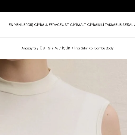
EN YENİLER
DIŞ GİYİM & FERACE
ÜST GİYİM
ALT GİYİM
İKİLİ TAKIM
ELBİSE
ŞAL 
Anasayfa
ÜST GİYİM
İÇLİK
İnci Sıfır Kol Bambu Body