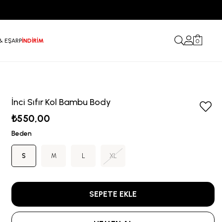
& EŞARP
İNDİRİM
0
İnci Sıfır Kol Bambu Body
₺550,00
Beden
S
M
L
XL