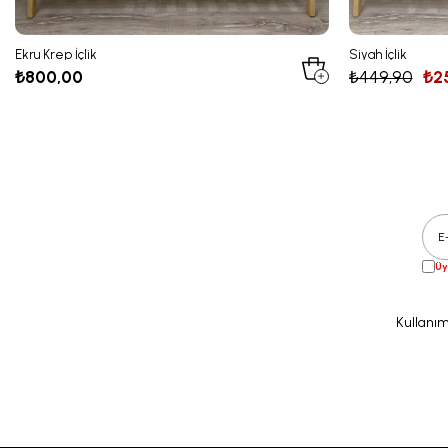
Ekru Krep İçlik
Siyah İçlik
₺800,00
₺449,90
₺2
Üy
Kullanım