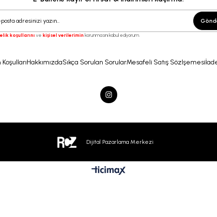
Gönd
elik koşullarını
ve
kişisel verilerimin
korunmasını kabul ediyorum.
 Koşulları
Hakkımızda
Sıkça Sorulan Sorular
Mesafeli Satış Sözlşemesi
İade
Dijital Pazarlama Merkezi