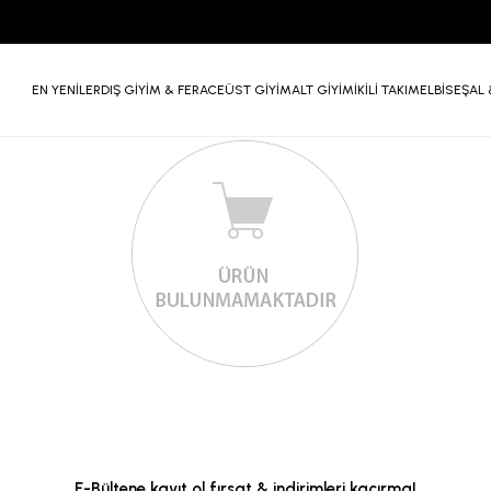
EN YENİLER
DIŞ GİYİM & FERACE
ÜST GİYİM
ALT GİYİM
İKİLİ TAKIM
ELBİSE
ŞAL 
E-Bültene kayıt ol fırsat & indirimleri kaçırma!